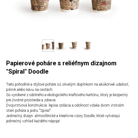
Papierové poháre s reliéfnym dizajnom
"Spiral" Doodle
Tieto pohodlné a štýlové poháre sú skvelým doplnkom na akúkoľvek udalosť,
piknik alebo kávu na cestách.
Sú vyrobené z odolného a ekologického kraftového kartónu, ktorý je bezpečný
pre životné prostredie a zdravie.
Dvojvrstvová konštrukcia: lepšia izolácia a odolnosť vďaka dvom vrstvám
stien pohára a jadru "Spiral".
Jedinečný dizajn: atmosférické a kreatívne vzory Doodle, ktoré vytvárajú
jedinečný vzhľad každého nápoja!