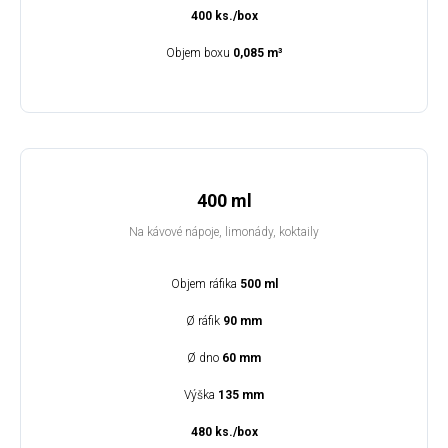
400 ks./box
Objem boxu
0,085 m³
400 ml
Na kávové nápoje, limonády, koktaily
Objem ráfika
500 ml
Ø ráfik
90 mm
Ø dno
60 mm
Výška
135 mm
480 ks./box