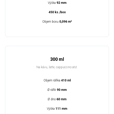
Výška
92 mm
450 ks./box
Objem boxu
0,096 m³
300 ml
Na kávu, latte, cappuccino atď.
Objem ráfika
410 ml
Ø ráfik
90 mm
Ø dno
60 mm
Výška
111 mm