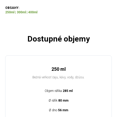
OBSAHY:
250ml | 300ml | 400ml
Dostupné objemy
250 ml
Bežná veľkosť čaju, kávy, vody, džúsu.
Objem ráfika
285 ml
Ø ráfik
80 mm
Ø dno
56 mm