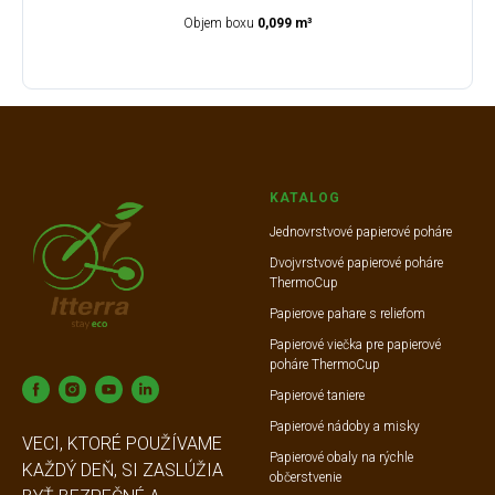
Objem boxu
0,099 m³
KATALOG
Jednovrstvové papierové poháre
Dvojvrstvové papierové poháre
ThermoCup
Papierove pahare s reliefom
Papierové viečka pre papierové
poháre ThermoCup
Papierové taniere
Papierové nádoby a misky
VECI, KTORÉ POUŽÍVAME
Papierové obaly na rýchle
KAŽDÝ DEŇ, SI ZASLÚŽIA
občerstvenie