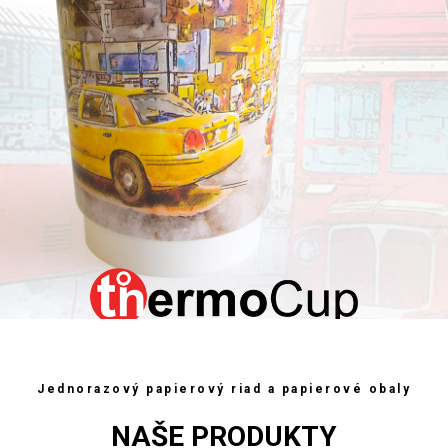
Farebné vzory!
Jednorazový papierový riad a papierové obaly
Nové a veľké - objem 500 ml!
NAŠE PRODUKTY