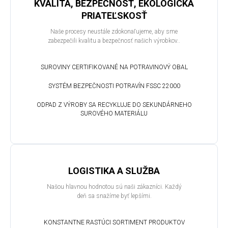
KVALITA, BEZPEČNOSŤ, EKOLOGICKÁ
PRIATEĽSKOSŤ
Naše procesy neustále zdokonaľujeme, aby sme
zabezpečili kvalitu a bezpečnosť našich výrobkov..
SUROVINY CERTIFIKOVANÉ NA POTRAVINOVÝ OBAL
SYSTÉM BEZPEČNOSTI POTRAVÍN FSSC 22000
ODPAD Z VÝROBY SA RECYKLUJE DO SEKUNDÁRNEHO
SUROVÉHO MATERIÁLU
LOGISTIKA A SLUŽBA
Našou hlavnou hodnotou sú naši zákazníci. Každý
deň sa snažíme byť lepšími.
KONSTANTNE RASTÚCI SORTIMENT PRODUKTOV