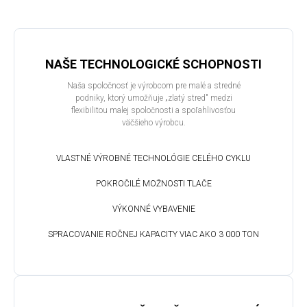
NAŠE TECHNOLOGICKÉ SCHOPNOSTI
Naša spoločnosť je výrobcom pre malé a stredné
podniky, ktorý umožňuje „zlatý stred" medzi
flexibilitou malej spoločnosti a spoľahlivosťou
väčšieho výrobcu.
VLASTNÉ VÝROBNÉ TECHNOLÓGIE CELÉHO CYKLU
POKROČILÉ MOŽNOSTI TLAČE
VÝKONNÉ VYBAVENIE
SPRACOVANIE ROČNEJ KAPACITY VIAC AKO 3 000 TON